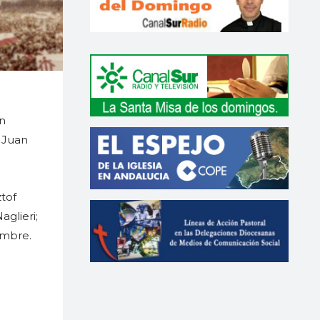
an
n Juan
tof
glieri;
embre.