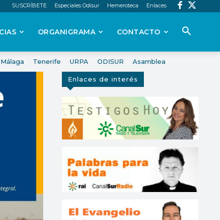
SUSCRÍBETE
Especiales Odisur
Hemeroteca
Enlaces
CIAS
ORGANIGRAMA
CONTACTO
Málaga
Tenerife
URPA
ODISUR
Asamblea
Enlaces de interés