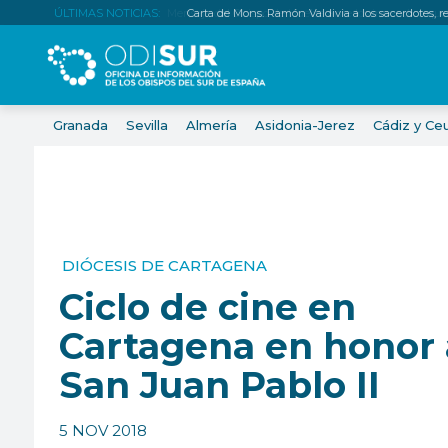
ÚLTIMAS NOTICIAS:
Carta de Mons. Ramón Valdivia a los sacerdotes, relig
Granada
Sevilla
Almería
Asidonia-Jerez
Cádiz y Ce
DIÓCESIS DE CARTAGENA
Ciclo de cine en
Cartagena en honor 
San Juan Pablo II
5 NOV 2018