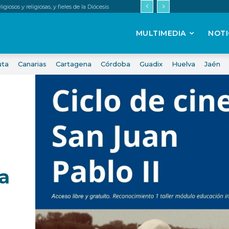
iosos y religiosas, y fieles de la Diócesis
MULTIMEDIA
NOTI
uta
Canarias
Cartagena
Córdoba
Guadix
Huelva
Jaén
a