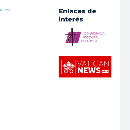
ws_es
Enlaces de
interés