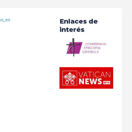
ws_es
Enlaces de
interés