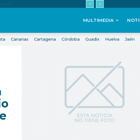
MULTIMEDIA
NOTI
uta
Canarias
Cartagena
Córdoba
Guadix
Huelva
Jaén
a
io
de