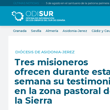
ÚLTIMAS NOTICIAS:
5 de agosto en el santuario de la patrona palmera
Granada
Sevilla
Almería
Asidonia-Jerez
Cádiz y Ce
DIÓCESIS DE ASIDONIA-JEREZ
Tres misioneros
ofrecen durante est
semana su testimon
en la zona pastoral 
la Sierra