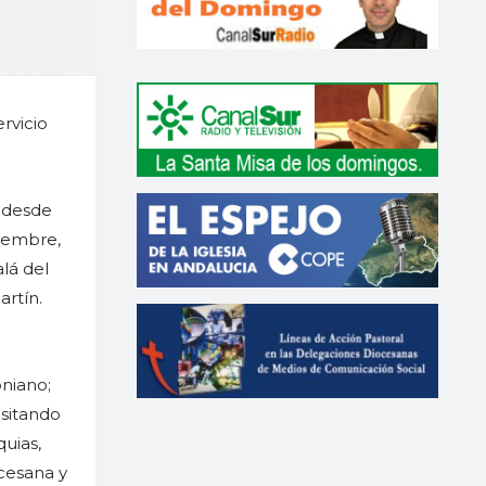
rvicio
n desde
viembre,
alá del
artín.
oniano;
isitando
quias,
ocesana y