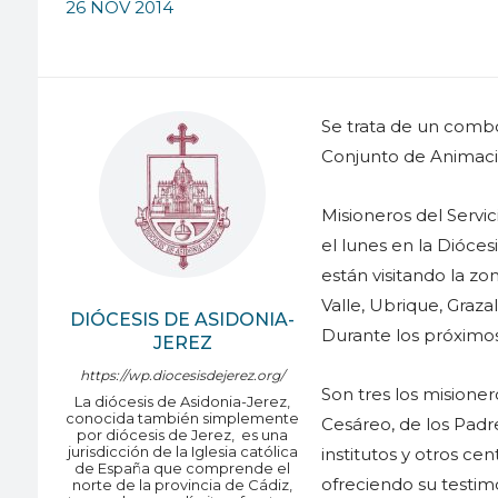
26 NOV 2014
Se trata de un combo
Conjunto de Animaci
Misioneros del Serv
el lunes en la Dióce
están visitando la zon
Valle, Ubrique, Graza
DIÓCESIS DE ASIDONIA-
Durante los próximos
JEREZ
https://wp.diocesisdejerez.org/
Son tres los misione
La diócesis de Asidonia-Jerez,
conocida también simplemente
Cesáreo, de los Padre
por diócesis de Jerez, ​ es una
jurisdicción de la Iglesia católica
institutos y otros ce
de España que comprende el
ofreciendo su testim
norte de la provincia de Cádiz,