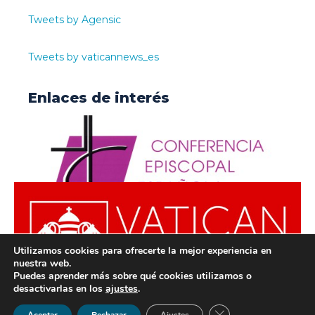
Tweets by Agensic
Tweets by vaticannews_es
Enlaces de interés
Utilizamos cookies para ofrecerte la mejor experiencia en
nuestra web.
Puedes aprender más sobre qué cookies utilizamos o
desactivarlas en los
ajustes
.
© ODISUR | Todos los derechos reservados |
Política de
Cerrar el banner de 