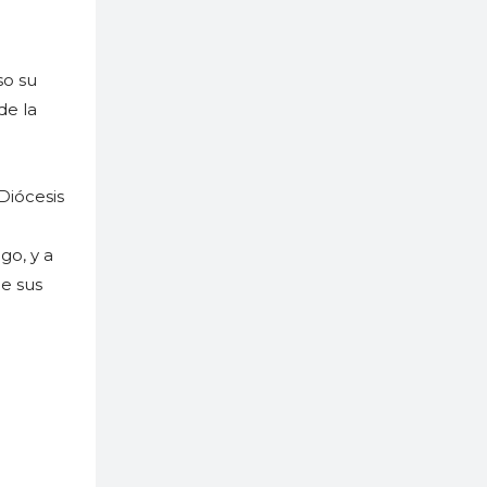
so su
de la
Diócesis
go, y a
ue sus