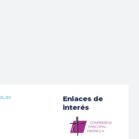
ws_es
Enlaces de
interés