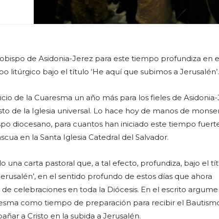
l obispo de Asidonia-Jerez para este tiempo profundiza en e
o litúrgico bajo el título ‘He aquí que subimos a Jerusalén’.
nicio de la Cuaresma un año más para los fieles de Asidonia-
sto de la Iglesia universal. Lo hace hoy de manos de monse
po diocesano, para cuantos han iniciado este tiempo fuert
scua en la Santa Iglesia Catedral del Salvador.
o una carta pastoral que, a tal efecto, profundiza, bajo el tí
erusalén’, en el sentido profundo de estos días que ahora
e celebraciones en toda la Diócesis. En el escrito argume
resma como tiempo de preparación para recibir el Bautismo
ñar a Cristo en la subida a Jerusalén.