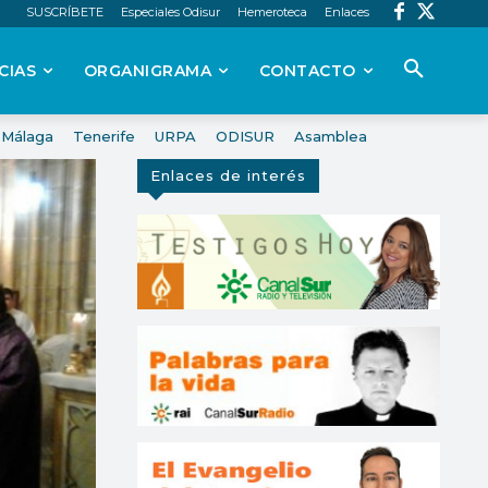
SUSCRÍBETE
Especiales Odisur
Hemeroteca
Enlaces
CIAS
ORGANIGRAMA
CONTACTO
Málaga
Tenerife
URPA
ODISUR
Asamblea
Enlaces de interés