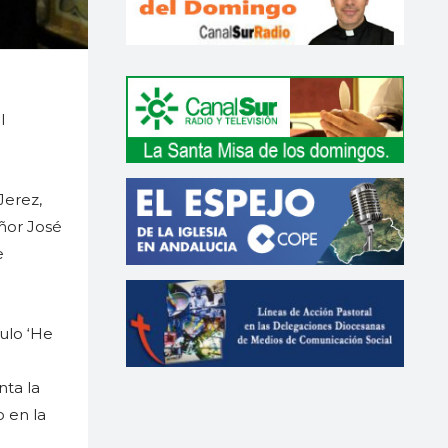
l
Jerez,
ñor José
e
tulo ‘He
nta la
 en la