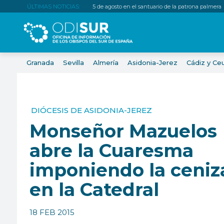
ÚLTIMAS NOTICIAS:
5 de agosto en el santuario de la patrona palmera
Granada
Sevilla
Almería
Asidonia-Jerez
Cádiz y Ce
DIÓCESIS DE ASIDONIA-JEREZ
Monseñor Mazuelos
abre la Cuaresma
imponiendo la ceniz
en la Catedral
18 FEB 2015