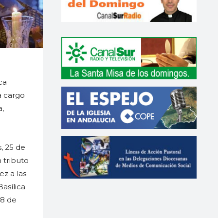
ca
a cargo
a,
, 25 de
 tributo
z a las
asílica
28 de