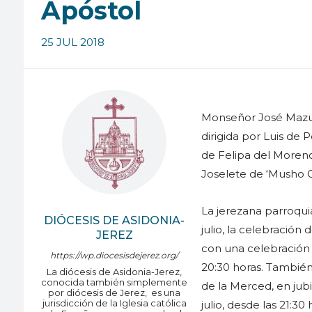
Apóstol
25 JUL 2018
Monseñor José Mazuel
dirigida por Luis de 
de Felipa del Moreno
Joselete de ‘Musho G
La jerezana parroqui
DIÓCESIS DE ASIDONIA-
julio, la celebración
JEREZ
con una celebración 
https://wp.diocesisdejerez.org/
20:30 horas. También
La diócesis de Asidonia-Jerez,
conocida también simplemente
de la Merced, en jubi
por diócesis de Jerez, ​ es una
jurisdicción de la Iglesia católica
julio, desde las 21:30 