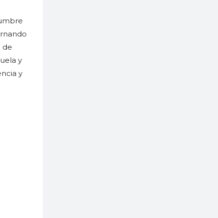
tumbre
Fernando
o de
uela y
ncia y