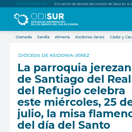
ÚLTIMAS NOTICIAS:
Encuentro de devotos del corazón de Jesús en la igl
Granada
Sevilla
Almería
Asidonia-Jerez
Cádiz y Ce
DIÓCESIS DE ASIDONIA-JEREZ
La parroquia jereza
de Santiago del Real
del Refugio celebra
este miércoles, 25 d
julio, la misa flamen
del día del Santo