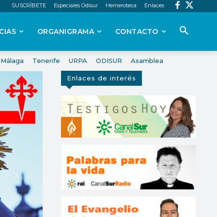
SUSCRÍBETE
Especiales Odisur
Hemeroteca
Enlaces
CIAS
ORGANIGRAMA
CONTACTO
Málaga
Tenerife
URPA
ODISUR
Asamblea
Enlaces de interés