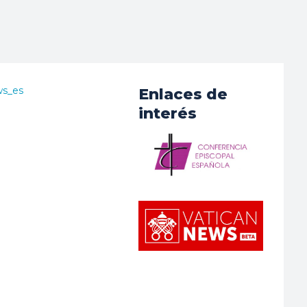
ws_es
Enlaces de
interés