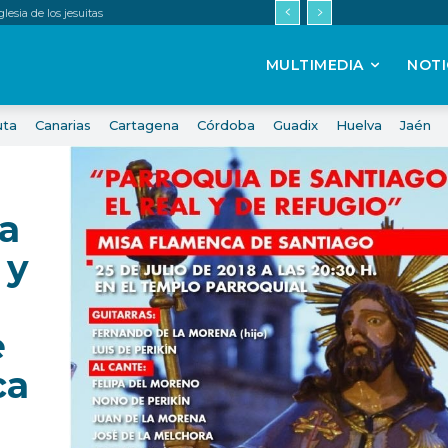
esia de los jesuitas
MULTIMEDIA
NOTI
uta
Canarias
Cartagena
Córdoba
Guadix
Huelva
Jaén
na
 y
e
ca