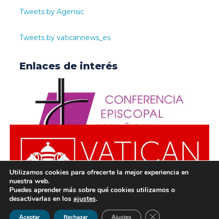
Tweets by Agensic
Tweets by vaticannews_es
Enlaces de interés
Utilizamos cookies para ofrecerte la mejor experiencia en
nuestra web.
Puedes aprender más sobre qué cookies utilizamos o
desactivarlas en los
ajustes
.
© ODISUR | Todos los derechos reservados |
Política de
Cerrar el banner de 
Aceptar
Rechazar
Ajustes