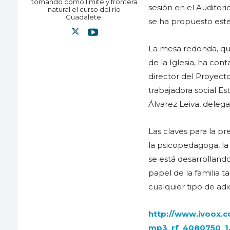
tomando como límite y frontera
sesión en el Auditori
natural el curso del río
Guadalete.
se ha propuesto este
La mesa redonda, que
de la Iglesia, ha co
director del Proyec
trabajadora social E
Álvarez Leiva, dele
Las claves para la p
la psicopedagoga, la
se está desarrollando
papel de la familia 
cualquier tipo de ad
http://www.ivoox.c
mp3_rf_4080750_1