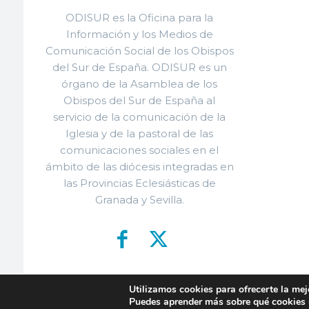
ODISUR es la Oficina para la
Información y los Medios de
Comunicación Social de los Obispos
del Sur de España. ODISUR es un
órgano de la Asamblea de los
Obispos del Sur de España al
servicio de la comunicación de la
Iglesia y de la pastoral de las
comunicaciones sociales en el
ámbito de las diócesis integradas en
las Provincias Eclesiásticas de
Granada y Sevilla.
Utilizamos cookies para ofrecerte la mej
© ODISU
Puedes aprender más sobre qué cookies u