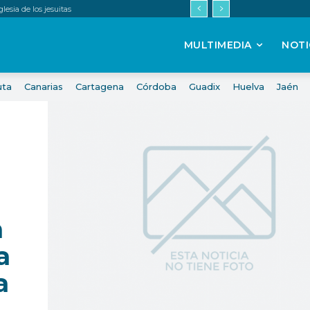
esia de los jesuitas
MULTIMEDIA
NOTI
uta
Canarias
Cartagena
Córdoba
Guadix
Huelva
Jaén
n
a
a