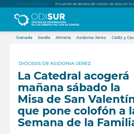
ÚLTIMAS NOTICIAS:
Encuentro de devotos del corazón de Jesús en la igl
Granada
Sevilla
Almería
Asidonia-Jerez
Cádiz y Ce
DIÓCESIS DE ASIDONIA-JEREZ
La Catedral acogerá
mañana sábado la
Misa de San Valentí
que pone colofón a l
Semana de la Famili