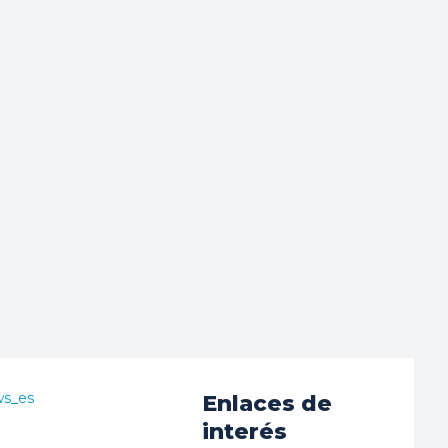
ws_es
Enlaces de
interés