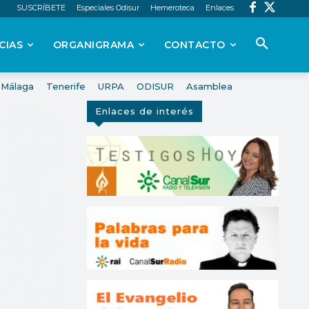
SUSCRÍBETE
Especiales Odisur
Hemeroteca
Enlaces
CIAS
ORGANIGRAMA
CONTACTO
Málaga
Tenerife
URPA
ODISUR
Asamblea
Enlaces de interés