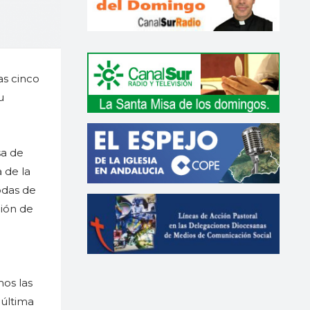
as cinco
u
sa de
 de la
odas de
ción de
os las
 última