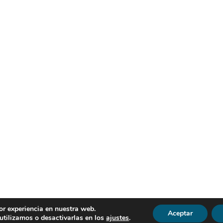
or experiencia en nuestra web.
Aceptar
R | Todos los derechos reservados |
Política de Privacidad
|
Avi
tilizamos o desactivarlas en los
ajustes
.