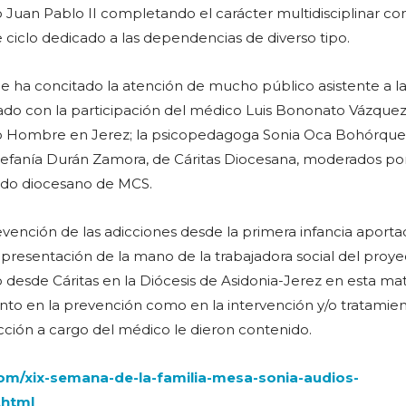
o Juan Pablo II completando el carácter multidisciplinar co
 ciclo dedicado a las dependencias de diverso tipo.
 ha concitado la atención de mucho público asistente a l
ntado con la participación del médico Luis Bononato Vázquez
to Hombre en Jerez; la psicopedagoga Sonia Oca Bohórquez
stefanía Durán Zamora, de Cáritas Diocesana, moderados por
gado diocesano de MCS.
revención de las adicciones desde la primera infancia aporta
 presentación de la mano de la trabajadora social del proy
 desde Cáritas en la Diócesis de Asidonia-Jerez en esta mat
tanto en la prevención como en la intervención y/o tratamie
icción a cargo del médico le dieron contenido.
om/xix-semana-de-la-familia-mesa-sonia-audios-
.html