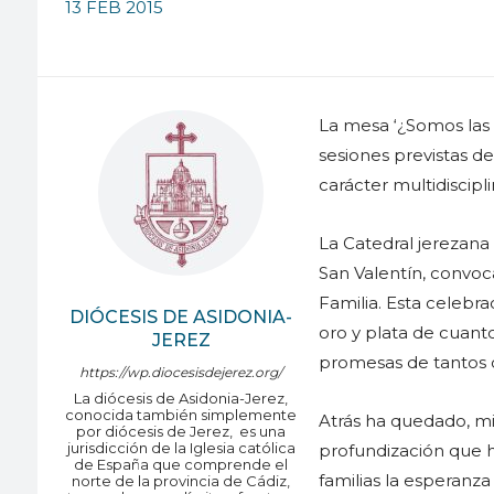
13 FEB 2015
La mesa ‘¿Somos las 
sesiones previstas d
carácter multidiscipl
La Catedral jerezana
San Valentín, convoc
Familia. Esta celebr
DIÓCESIS DE ASIDONIA-
oro y plata de cuan
JEREZ
promesas de tantos o
https://wp.diocesisdejerez.org/
La diócesis de Asidonia-Jerez,
conocida también simplemente
Atrás ha quedado, mi
por diócesis de Jerez, ​ es una
jurisdicción de la Iglesia católica
profundización que 
de España que comprende el
familias la esperanza 
norte de la provincia de Cádiz,