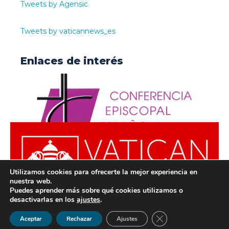
Tweets by Agensic
Tweets by vaticannews_es
Enlaces de interés
Utilizamos cookies para ofrecerte la mejor experiencia en
nuestra web.
Puedes aprender más sobre qué cookies utilizamos o
desactivarlas en los
ajustes
.
© ODISUR | Todos los derechos reservados |
Política de
Cerrar el banner de 
Aceptar
Rechazar
Ajustes
Privacidad
|
Aviso Legal