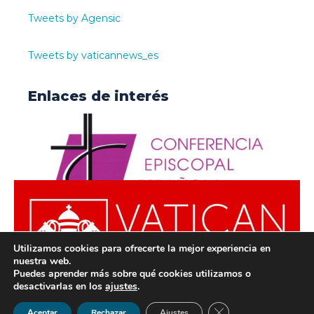
Tweets by Agensic
Tweets by vaticannews_es
Enlaces de interés
Utilizamos cookies para ofrecerte la mejor experiencia en
nuestra web.
Puedes aprender más sobre qué cookies utilizamos o
desactivarlas en los
ajustes
.
© ODISUR | Todos los derechos reservados |
Política de
Cerrar el banner de 
Aceptar
Rechazar
Ajustes