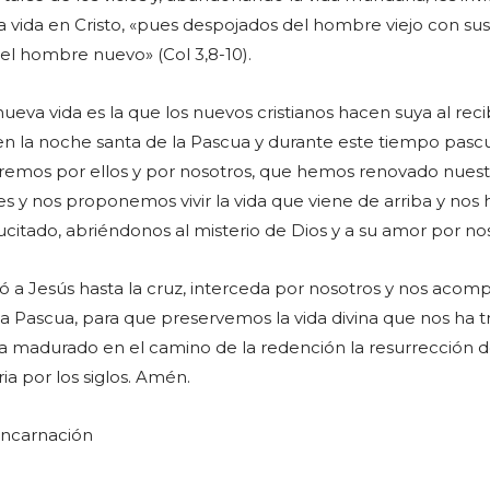
a vida en Cristo, «pues despojados del hombre viejo con sus
del hombre nuevo» (Col 3,8-10).
ueva vida es la que los nuevos cristianos hacen suya al recib
n la noche santa de la Pascua y durante este tiempo pasc
mos por ellos y por nosotros, que hemos renovado nuest
 y nos proponemos vivir la vida que viene de arriba y nos 
ucitado, abriéndonos al misterio de Dios y a su amor por no
 a Jesús hasta la cruz, interceda por nosotros y nos acom
la Pascua, para que preservemos la vida divina que nos ha t
a madurado en el camino de la redención la resurrección 
oria por los siglos. Amén.
 Encarnación