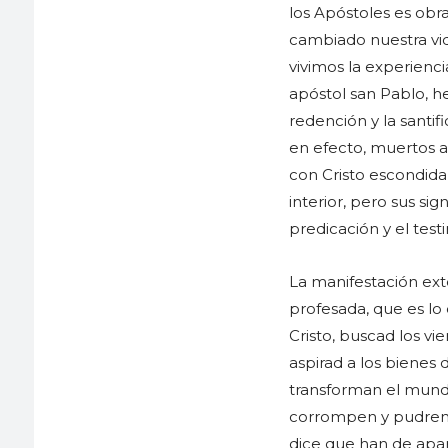
los Apóstoles es obra
cambiado nuestra vid
vivimos la experienci
apóstol san Pablo, h
redención y la santif
en efecto, muertos al
con Cristo escondida 
interior, pero sus si
predicación y el testi
La manifestación ext
profesada, que es lo
Cristo, buscad los vi
aspirad a los bienes de
transforman el mundo
corrompen y pudren l
dice que han de apart