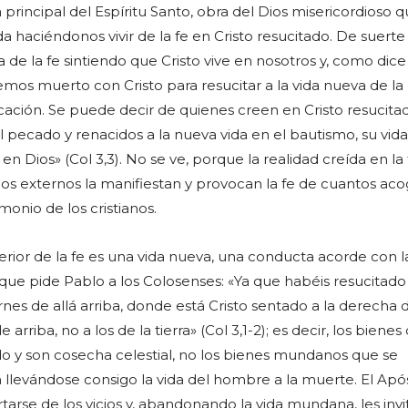
 principal del Espíritu Santo, obra del Dios misericordioso 
a haciéndonos vivir de la fe en Cristo resucitado. De suert
a de la fe sintiendo que Cristo vive en nosotros y, como dice
emos muerto con Cristo para resucitar a la vida nueva de la
icación. Se puede decir de quienes creen en Cristo resucita
 pecado y renacidos a la nueva vida en el bautismo, su vida
en Dios» (Col 3,3). No se ve, porque la realidad creída en la 
gnos externos la manifiestan y provocan la fe de cuantos aco
monio de los cristianos.
erior de la fe es una vida nueva, una conducta acorde con l
 que pide Pablo a los Colosenses: «Ya que habéis resucitad
ernes de allá arriba, donde está Cristo sentado a la derecha 
 arriba, no a los de la tierra» (Col 3,1-2); es decir, los bienes
 y son cosecha celestial, no los bienes mundanos que se
levándose consigo la vida del hombre a la muerte. El Após
arse de los vicios y, abandonando la vida mundana, les invi