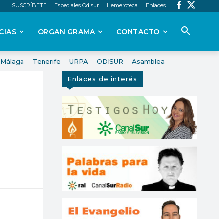
SUSCRÍBETE
Especiales Odisur
Hemeroteca
Enlaces
CIAS
ORGANIGRAMA
CONTACTO
Málaga
Tenerife
URPA
ODISUR
Asamblea
Enlaces de interés