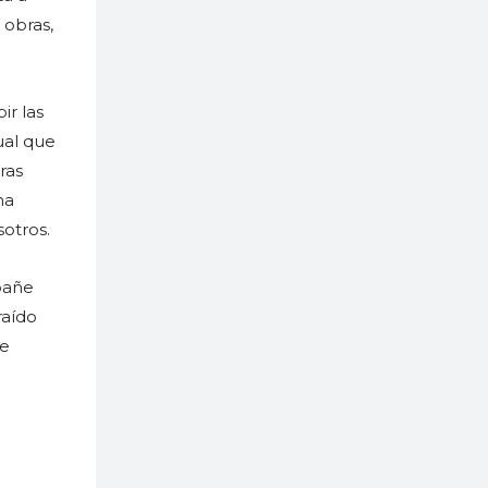
 obras,
ir las
ual que
ras
ha
sotros.
pañe
raído
de