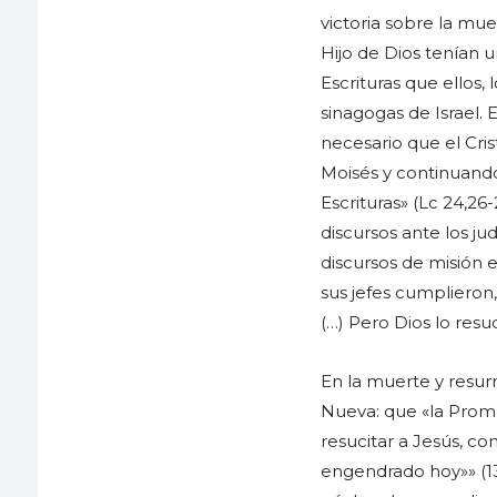
victoria sobre la mue
Hijo de Dios tenían u
Escrituras que ellos,
sinagogas de Israel. 
necesario que el Cri
Moisés y continuando 
Escrituras» (Lc 24,26
discursos ante los 
discursos de misión 
sus jefes cumplieron,
(…) Pero Dios lo resu
En la muerte y resur
Nueva: que «la Promes
resucitar a Jesús, co
engendrado hoy»» (13,