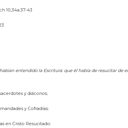
ch 10,34a.37-43
-23
abían entendido la Escritura: que él había de resucitar de en
acerdotes y diáconos;
mandades y Cofradías;
 en Cristo Resucitado: