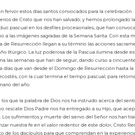
fervor estos días santos convocados para la celebración
erios de Cristo que nos han salvado; y hemos prolongado l
iduo pascual en los desfiles procesionales, que han convo
no a las imágenes sagradas de la Semana Santa. Con esta m
 de Resurrección llegan a su término las acciones sacram
 año litúrgico. La luz poderosa de la Pascua ilumina desde es
tiana las semanas que han de seguir, dando curso a cincuent
ta días que van desde el Domingo de Resurrección hasta la
costés, con la cual termina el tiempo pascual, para retorn
nario del año.
los que la palabra de Dios nos ha instruido acerca del sent
uyo rescate Dios Padre nos ha entregado a su Hijo, que acep
 Los sufrimientos y muerte del siervo del Señor nos han tra
ianzar nuestra fe en el valor redentor de este dolor, Cristo R
o de los discípulos para que comprendan en la experienci