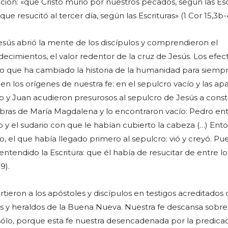
ción: «que Cristo murió por nuestros pecados, según las Escr
ue resucitó al tercer día, según las Escrituras» (1 Cor 15,3b-
esús abrió la mente de los discípulos y comprendieron el
decimientos, el valor redentor de la cruz de Jesús. Los efec
o que ha cambiado la historia de la humanidad para siemp
n los orígenes de nuestra fe: en el sepulcro vacío y las ap
o y Juan acudieron presurosos al sepulcro de Jesús a consta
abras de María Magdalena y lo encontraron vacío: Pedro entr
o y el sudario con que le habían cubierto la cabeza (…) Ent
lo, el que había llegado primero al sepulcro: vió y creyó. Pu
tendido la Escritura: que él había de resucitar de entre lo
9).
rtieron a los apóstoles y discípulos en testigos acreditados 
s y heraldos de la Buena Nueva. Nuestra fe descansa sobre
sólo, porque esta fe nuestra desencadenada por la predica