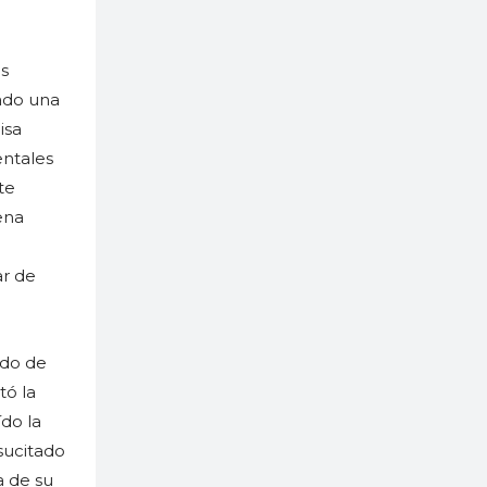
as
cado una
isa
entales
te
ena
ar de
ido de
tó la
ído la
esucitado
a de su