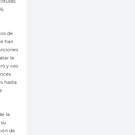
ituras;
4).
tos de
re han
ariciones
tar la
ó y «vio
onces
es hasta
s
de la
 su
ción de