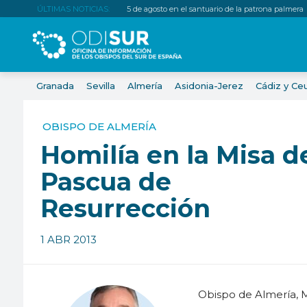
ÚLTIMAS NOTICIAS:
5 de agosto en el santuario de la patrona palmera
Granada
Sevilla
Almería
Asidonia-Jerez
Cádiz y Ce
OBISPO DE ALMERÍA
Homilía en la Misa d
Pascua de
Resurrección
1 ABR 2013
Obispo de Almería, 