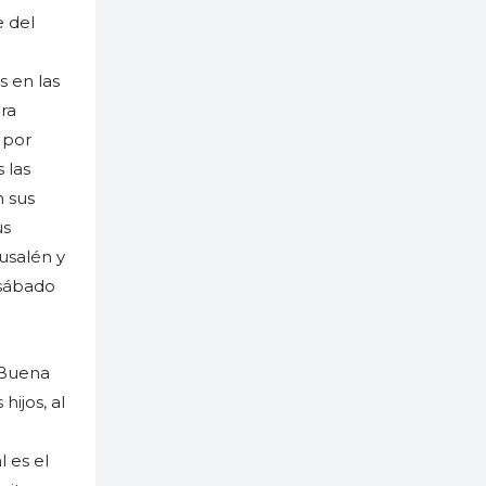
e del
s en las
era
 por
 las
n sus
us
usalén y
 sábado
a Buena
hijos, al
l es el