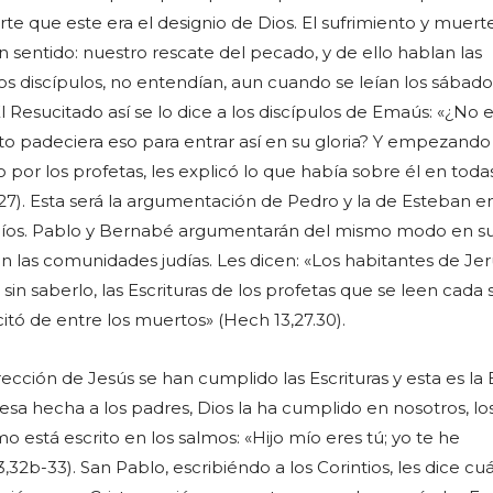
rte que este era el designio de Dios. El sufrimiento y muert
n sentido: nuestro rescate del pecado, y de ello hablan las
 los discípulos, no entendían, aun cuando se leían los sábado
El Resucitado así se lo dice a los discípulos de Emaús: «¿No 
sto padeciera eso para entrar así en su gloria? Y empezando
por los profetas, les explicó lo que había sobre él en todas
-27). Esta será la argumentación de Pedro y la de Esteban e
judíos. Pablo y Bernabé argumentarán del mismo modo en s
en las comunidades judías. Les dicen: «Los habitantes de Jer
 sin saberlo, las Escrituras de los profetas que se leen cada
citó de entre los muertos» (Hech 13,27.30).
rección de Jesús se han cumplido las Escrituras y esta es l
a hecha a los padres, Dios la ha cumplido en nosotros, los 
mo está escrito en los salmos: «Hijo mío eres tú; yo te he
32b-33). San Pablo, escribiéndo a los Corintios, les dice cuá