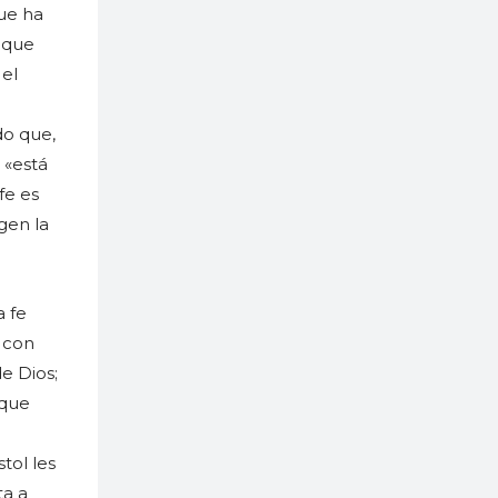
que ha
e que
 el
do que,
 «está
fe es
gen la
a fe
o con
de Dios;
 que
tol les
ta a