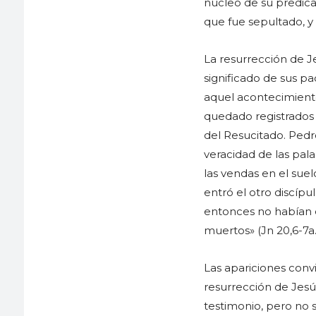
núcleo de su predica
que fue sepultado, y q
La resurrección de J
significado de sus pa
aquel acontecimient
quedado registrados e
del Resucitado. Pedr
veracidad de las pal
las vendas en el suel
entró el otro discípu
entonces no habían en
muertos» (Jn 20,6-7a.
Las apariciones convi
resurrección de Jesú
testimonio, pero no 