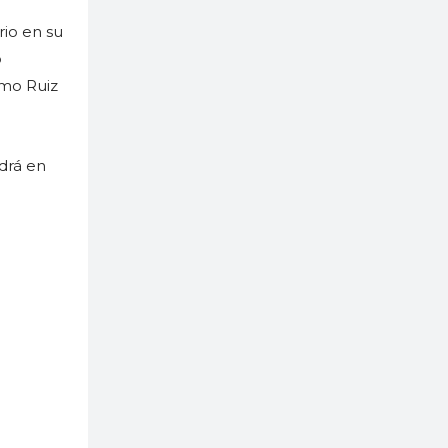
rio en su
o
imo Ruiz
ldrá en