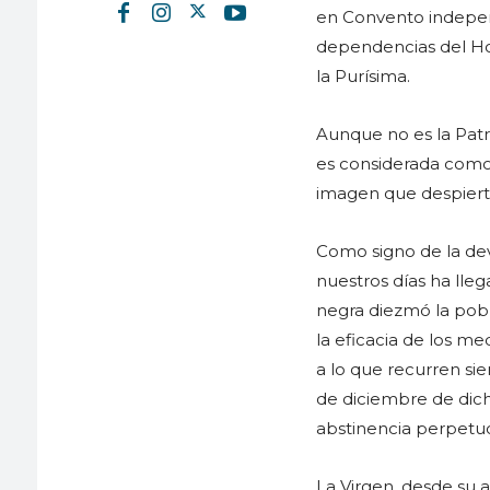
en Convento indepen
dependencias del Hosp
la Purísima.
Aunque no es la Patro
es considerada como 
imagen que despiert
Como signo de la de
nuestros días ha lle
negra diezmó la pob
la eficacia de los me
a lo que recurren sie
de diciembre de dicho
abstinencia perpetuos,
La Virgen, desde su a