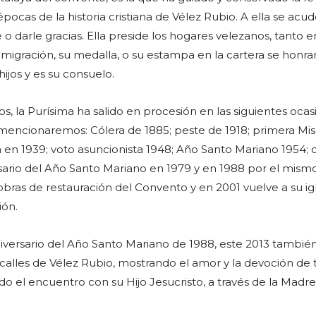
pocas de la historia cristiana de Vélez Rubio. A ella se acu
 o darle gracias. Ella preside los hogares velezanos, tanto e
igración, su medalla, o su estampa en la cartera se honra
hijos y es su consuelo.
os, la Purísima ha salido en procesión en las siguientes ocas
mencionaremos: Cólera de 1885; peste de 1918; primera Mi
 en 1939; voto asuncionista 1948; Año Santo Mariano 1954; 
sario del Año Santo Mariano en 1979 y en 1988 por el mism
bras de restauración del Convento y en 2001 vuelve a su igl
ión.
aniversario del Año Santo Mariano de 1988, este 2013 tambié
 calles de Vélez Rubio, mostrando el amor y la devoción de
ndo el encuentro con su Hijo Jesucristo, a través de la Madre