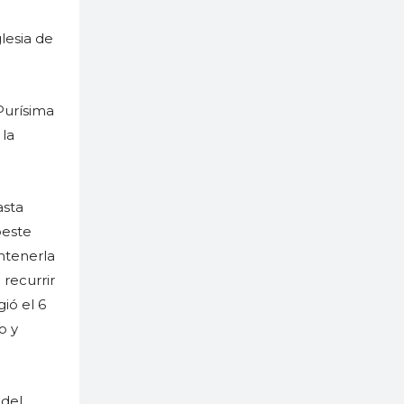
lesia de
 Purísima
 la
asta
peste
ntenerla
 recurrir
ió el 6
o y
 del