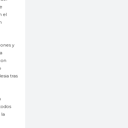
de
n el
n
iones y
sa
con
o
esia tras
n
 todos
 la