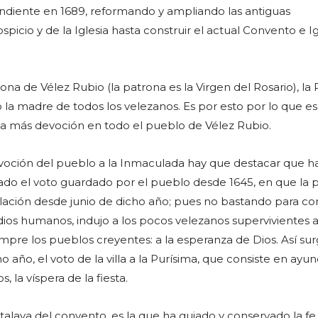
diente en 1689, reformando y ampliando las antiguas
icio y de la Iglesia hasta construir el actual Convento e Ig
na de Vélez Rubio (la patrona es la Virgen del Rosario), la
la madre de todos los velezanos. Es por esto por lo que es
a más devoción en todo el pueblo de Vélez Rubio.
voción del pueblo a la Inmaculada hay que destacar que h
gado el voto guardado por el pueblo desde 1645, en que la 
lación desde junio de dicho año; pues no bastando para co
dios humanos, indujo a los pocos velezanos supervivientes a
mpre los pueblos creyentes: a la esperanza de Dios. Así surg
 año, el voto de la villa a la Purísima, que consiste en ayun
 la víspera de la fiesta.
talaya del convento, es la que ha guiado y conservado la fe