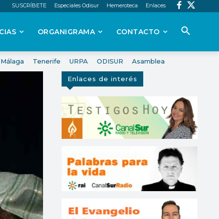
SUSCRÍBETE
Especiales Odisur
Hemeroteca
Enlaces
CIAS
ORGANIGRAMA
CONTACTO
Málaga
Tenerife
URPA
ODISUR
Asamblea
Enlaces de interés