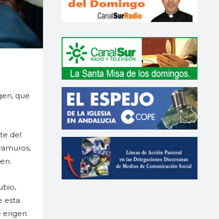
rgen, que
te del
ramuros,
en.
ubio,
e esta
e erigen