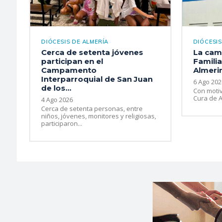
DIÓCESIS DE ALMERÍA
DIÓCESIS
Cerca de setenta jóvenes
La cam
participan en el
Familia
Campamento
Almeri
Interparroquial de San Juan
6 Ago 202
de los...
Con motiv
Cura de Ar
4 Ago 2026
Cerca de setenta personas, entre
niños, jóvenes, monitores y religiosas,
participaron...