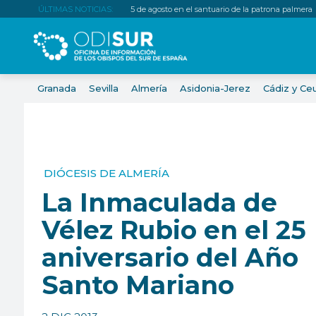
ÚLTIMAS NOTICIAS:
5 de agosto en el santuario de la patrona palmera
Granada
Sevilla
Almería
Asidonia-Jerez
Cádiz y Ce
DIÓCESIS DE ALMERÍA
La Inmaculada de
Vélez Rubio en el 25
aniversario del Año
Santo Mariano