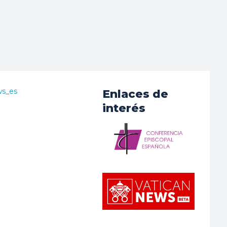
ws_es
Enlaces de
interés