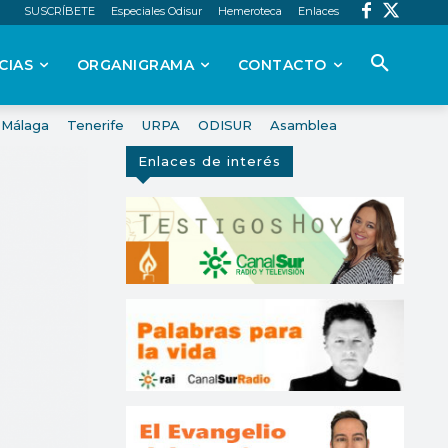
SUSCRÍBETE
Especiales Odisur
Hemeroteca
Enlaces
CIAS
ORGANIGRAMA
CONTACTO
Málaga
Tenerife
URPA
ODISUR
Asamblea
Enlaces de interés