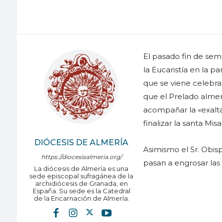
El pasado fin de sem
la Eucaristía en la p
que se viene celebra
que el Prelado almer
acompañar la «exalta
finalizar la santa M
DIÓCESIS DE ALMERÍA
Asimismo el Sr. Obi
https://diocesisalmeria.org/
pasan a engrosar las 
La diócesis de Almería es una
sede episcopal sufragánea de la
archidiócesis de Granada, en
España. Su sede es la Catedral
de la Encarnación de Almería.