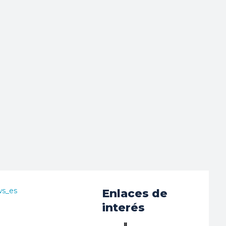
ws_es
Enlaces de
interés