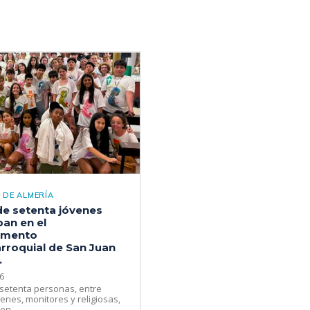
 DE ALMERÍA
de setenta jóvenes
pan en el
mento
rroquial de San Juan
.
6
setenta personas, entre
venes, monitores y religiosas,
on...