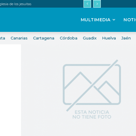
esia de los jesuitas
MULTIMEDIA
NOTI
uta
Canarias
Cartagena
Córdoba
Guadix
Huelva
Jaén