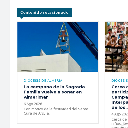
Contenido relacionado
DIÓCESIS DE ALMERÍA
DIÓCESIS
La campana de la Sagrada
Cerca 
Familia vuelve a sonar en
partici
Almerimar
Campa
Interpa
6 Ago 2026
de los..
Con motivo de la festividad del Santo
Cura de Ars, la...
4 Ago 202
Cerca de 
niños, jó
participar