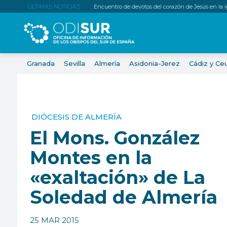
ÚLTIMAS NOTICIAS:
Encuentro de devotos del corazón de Jesús en la igl
Granada
Sevilla
Almería
Asidonia-Jerez
Cádiz y Ce
DIÓCESIS DE ALMERÍA
El Mons. González
Montes en la
«exaltación» de La
Soledad de Almería
25 MAR 2015