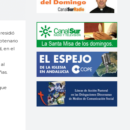
residió
eptenario
, en el
 al
ñas.
que