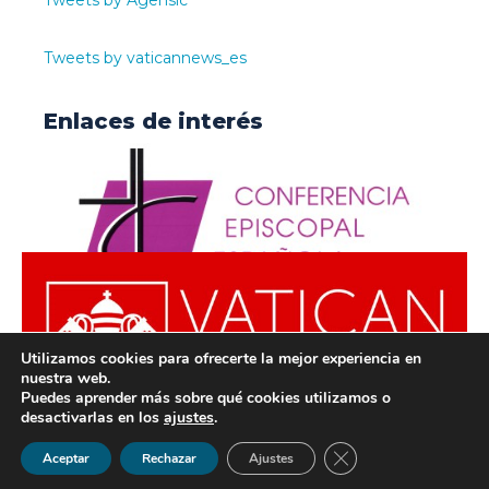
Tweets by vaticannews_es
Enlaces de interés
Utilizamos cookies para ofrecerte la mejor experiencia en
nuestra web.
Puedes aprender más sobre qué cookies utilizamos o
desactivarlas en los
ajustes
.
© ODISUR | Todos los derechos reservados |
Política de
Cerrar el banner de 
Aceptar
Rechazar
Ajustes
Privacidad
|
Aviso Legal